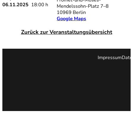
06.11.2025
18:00 h
Mendelssohn-Platz 7–8
10969 Berlin
Google Maps
Zurück zur Veranstaltungs
übersicht
Impressum
Date