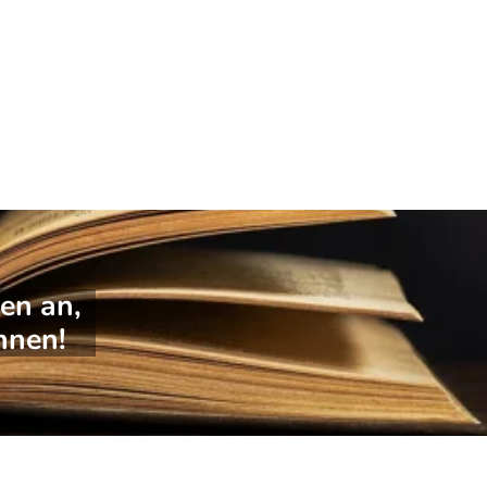
en an,
nnen!