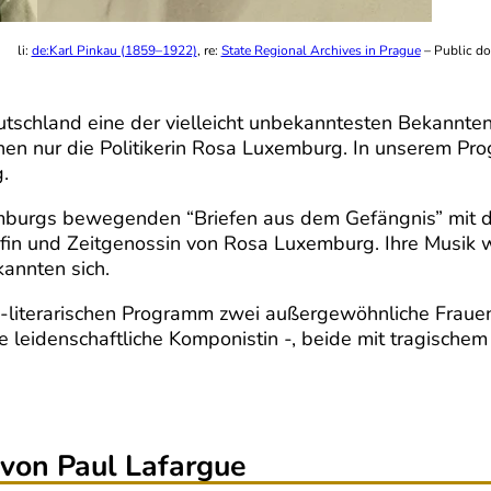
li:
de:Karl Pinkau (1859–1922)
, re:
State Regional Archives in Prague
– Public d
schland eine der vielleicht unbekanntesten Bekannten
en nur die Politikerin Rosa Luxemburg. In unserem Pr
.
rgs bewegenden “Briefen aus dem Gefängnis” mit der
äfin und Zeitgenossin von Rosa Luxemburg. Ihre Musik
kannten sich.
h-literarischen Programm zwei außergewöhnliche Fraue
ine leidenschaftliche Komponistin -, beide mit tragische
 von Paul Lafargue