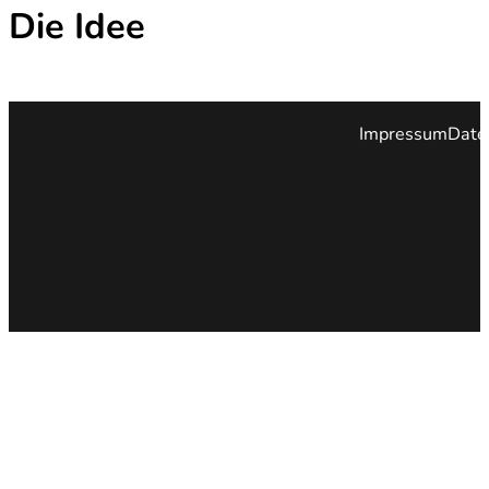
Die Idee
Impressum
Date